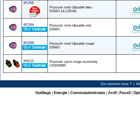
IPCRB
Poussoir rond clipsable bleu
DS663 1A 125Vdc
IPCRN
Poussoir rond clipsable noir
DS663
IPCRR
Poussoir rond clipsable rouge
DS663
IPECR
Poussoir carre rouge economiq.
US304IMR
Qui sommes-nous ?
|
Me
Outillage
|
Energie
|
Commutation/relais
|
Actif
|
Passif
|
Opt