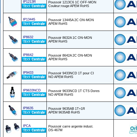
IP1213R
Poussoir 1213C6 1C OFF-MON
Couleur:rouge APEM RoHS
IP13445
Poussoir 13445A 2C ON-MON
APEM RoHS
IP8632
Poussoir 8632A 1C ON-MON
APEM RoHS
IP8642
Poussoir 8642A 2C ON-MON
APEM RoHS
IP9433
Poussoir 9433NCD 1T pour CI
NO APEM RoHS
IP9633NCD
Poussoir 9633NCD 1T CTS Dores
NO APEM RoHS
IP9635
Poussoir 9635AB 1T+1R
APEM 9635AB RoHS
IPCA
Poussoir carre argente indust.
DS-467M