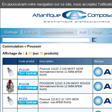
En poursuivant votre navigation sur ce site, vous acceptez l'utilis
|
|
|
|
|
Outillage
Energie
Commutation/relais
Actif
Passif
Op
Commutation
»
Poussoir
Affichage de
1
à
15
(sur
56
produits)
Code produit
Description
Marque
Poussoir 1212C-2 ON-MOFF NOIR
IP1212N
Normalement fermé 12.5MM APEM
RoHS
POUSSOIR 1212C-6 ON-MOFF ROUGE
IP1212R
Normalement fermé 12.5MM APEM
RoHS
IP1213
Poussoir 1213C2 1C OFF-MON
Couleur: noir APEM RoHS