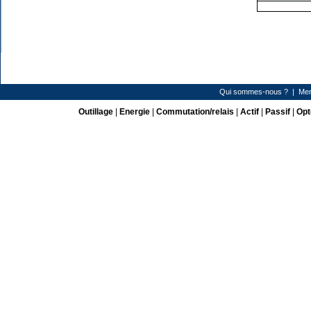
Qui sommes-nous ?
|
Men
Outillage
|
Energie
|
Commutation/relais
|
Actif
|
Passif
|
Opt