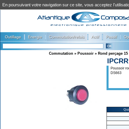
En poursuivant votre navigation sur ce site, vous acceptez l'utilis
|
|
|
|
|
Outillage
Energie
Commutation/relais
Actif
Passif
Op
Commutation
»
Poussoir
»
Rond perçage 1
IPCRR
Poussoir ro
DS663
Qua