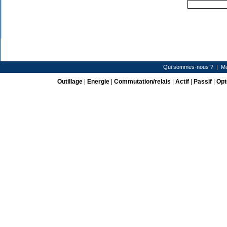
Qui sommes-nous ?
|
Me
Outillage
|
Energie
|
Commutation/relais
|
Actif
|
Passif
|
Opt