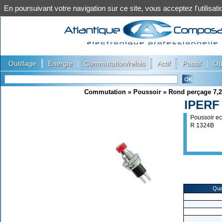
En poursuivant votre navigation sur ce site, vous acceptez l'utilis
|
|
|
|
|
Outillage
Energie
Commutation/relais
Actif
Passif
Op
Commutation
»
Poussoir
»
Rond perçage 7,
IPERF
Poussoir e
R 1324B
Qua