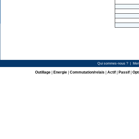
Qui sommes-nous ?
|
Men
Outillage
|
Energie
|
Commutation/relais
|
Actif
|
Passif
|
Opt