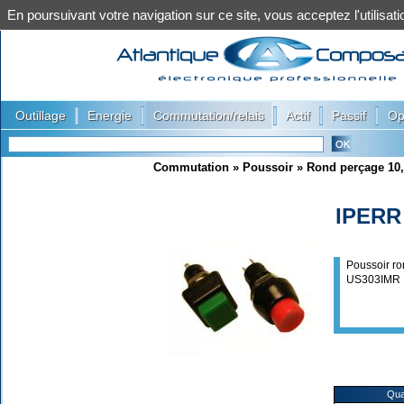
En poursuivant votre navigation sur ce site, vous acceptez l'utilis
|
|
|
|
|
Outillage
Energie
Commutation/relais
Actif
Passif
Op
Commutation
»
Poussoir
»
Rond perçage 10
IPERR
Poussoir r
US303IMR
Qua