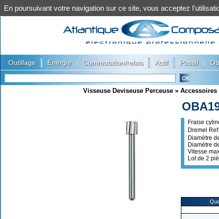
En poursuivant votre navigation sur ce site, vous acceptez l'utilis
|
|
|
|
|
Outillage
Energie
Commutation/relais
Actif
Passif
Op
Visseuse Deviseuse Perceuse
»
Accessoire
OBA1
Fraise cyli
Dremel Ref:
Diamètre d
Diamètre de
Vitesse max
Lot de 2 pi
Qua