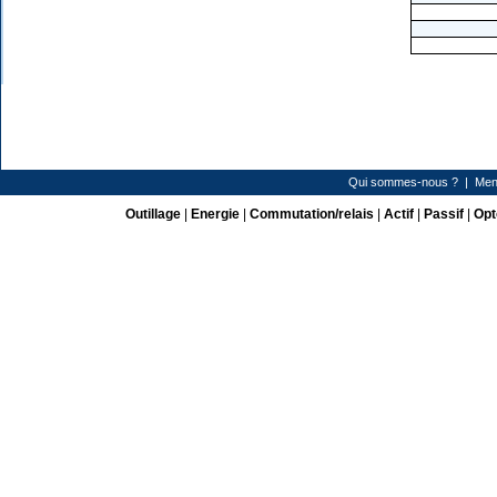
Qui sommes-nous ?
|
Men
Outillage
|
Energie
|
Commutation/relais
|
Actif
|
Passif
|
Opt