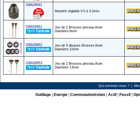
OBA28941
Mandrin réglable 0.5 à 3.2mm
OBA28951
Jeu de 2 Brosses pinceau Acier
Diamètre 8mm
OBA28952
Jeu de 5 disques Brosses Acier
Diamètre 22mm
OBA28953
Jeu de 2 Brosses pinceau Acier
Diamètre 13mm
Qui sommes-nous ?
|
Men
Outillage
|
Energie
|
Commutation/relais
|
Actif
|
Passif
|
Opt