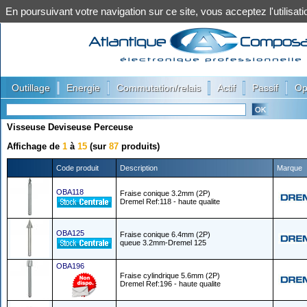
En poursuivant votre navigation sur ce site, vous acceptez l'utilis
|
|
|
|
|
Outillage
Energie
Commutation/relais
Actif
Passif
Op
Visseuse Deviseuse Perceuse
Affichage de
1
à
15
(sur
87
produits)
Code produit
Description
Marque
OBA118
Fraise conique 3.2mm (2P)
Dremel Ref:118 - haute qualite
OBA125
Fraise conique 6.4mm (2P)
queue 3.2mm-Dremel 125
OBA196
Fraise cylindrique 5.6mm (2P)
Dremel Ref:196 - haute qualite