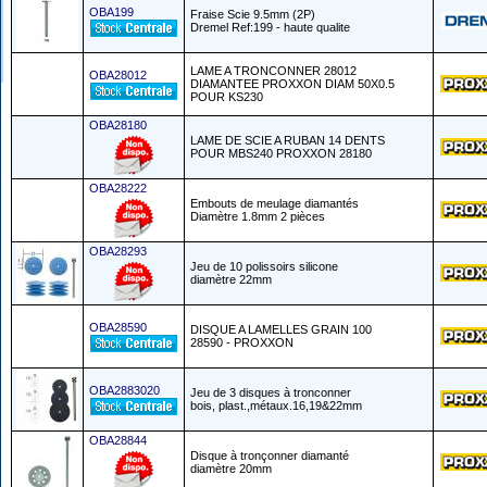
OBA199
Fraise Scie 9.5mm (2P)
Dremel Ref:199 - haute qualite
LAME A TRONCONNER 28012
OBA28012
DIAMANTEE PROXXON DIAM 50X0.5
POUR KS230
OBA28180
LAME DE SCIE A RUBAN 14 DENTS
POUR MBS240 PROXXON 28180
OBA28222
Embouts de meulage diamantés
Diamètre 1.8mm 2 pièces
OBA28293
Jeu de 10 polissoirs silicone
diamètre 22mm
OBA28590
DISQUE A LAMELLES GRAIN 100
28590 - PROXXON
OBA2883020
Jeu de 3 disques à tronconner
bois, plast.,métaux.16,19&22mm
OBA28844
Disque à tronçonner diamanté
diamètre 20mm