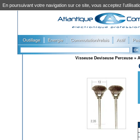
En poursuivant votre navigation sur ce site, vous acceptez l'utilis
|
|
|
|
Outillage
Energie
Commutation/relais
Actif
Pas
Visseuse Deviseuse Perceuse
»
A