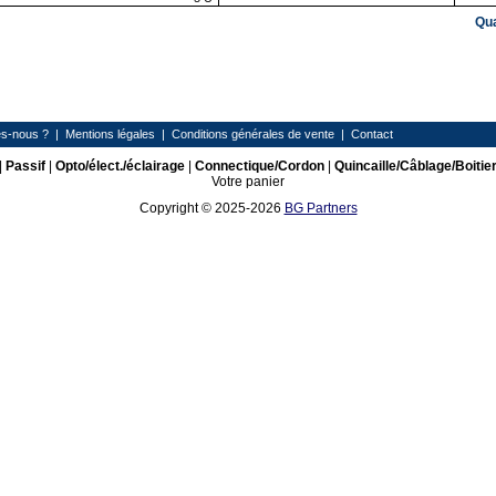
Qu
s-nous ?
|
Mentions légales
|
Conditions générales de vente
|
Contact
|
Passif
|
Opto/élect./éclairage
|
Connectique/Cordon
|
Quincaille/Câblage/Boitie
Votre panier
Copyright © 2025-2026
BG Partners