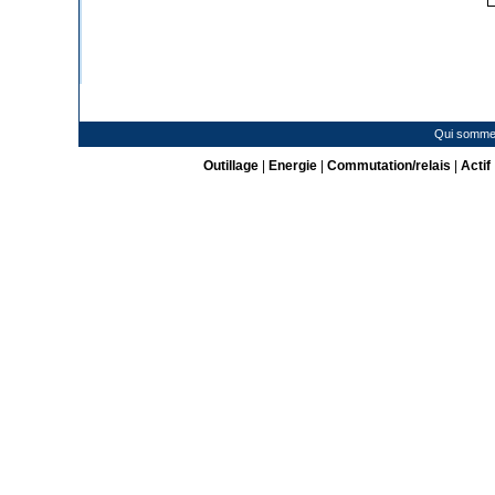
Qui somme
Outillage
|
Energie
|
Commutation/relais
|
Actif