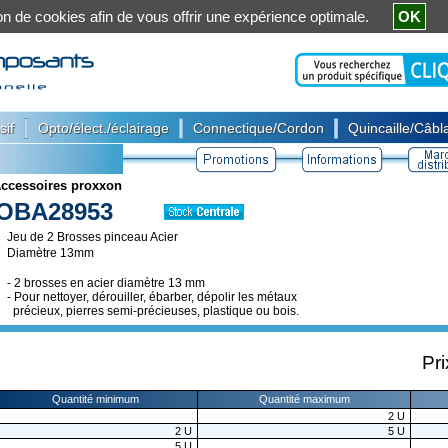
ation de cookies afin de vous offrir une expérience optimale.
OK
|
|
|
sif
Opto/élect./éclairage
Connectique/Cordon
Quincaille/Câbla
ccessoires proxxon
OBA28953
Jeu de 2 Brosses pinceau Acier
Diamètre 13mm
- 2 brosses en acier diamètre 13 mm
- Pour nettoyer, dérouiller, ébarber, dépolir les métaux
précieux, pierres semi-précieuses, plastique ou bois.
Pri
Quantité minimum
Quantité maximum
2
U
2
U
5
U
5
U