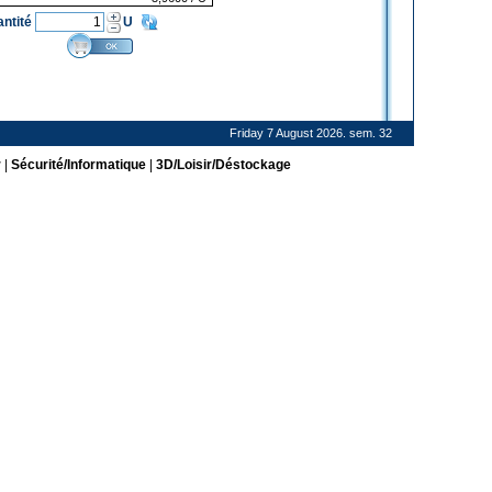
antité
U
Friday 7 August 2026. sem. 32
r
|
Sécurité/Informatique
|
3D/Loisir/Déstockage