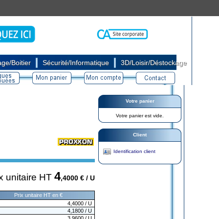
|
|
ge/Boitier
Sécurité/Informatique
3D/Loisir/Déstockage
Votre panier
Votre panier est vide.
Client
Identification client
4
x unitaire HT
,4000
€ / U
Prix unitaire HT en €
4,4000
/ U
4,1800
/ U
3,9600
/ U