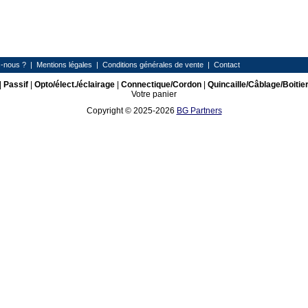
-nous ?
|
Mentions légales
|
Conditions générales de vente
|
Contact
|
Passif
|
Opto/élect./éclairage
|
Connectique/Cordon
|
Quincaille/Câblage/Boitie
Votre panier
Copyright © 2025-2026
BG Partners