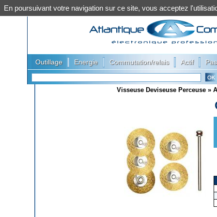
En poursuivant votre navigation sur ce site, vous acceptez l'utilis
|
|
|
|
Outillage
Energie
Commutation/relais
Actif
Pas
Visseuse Deviseuse Perceuse
»
A