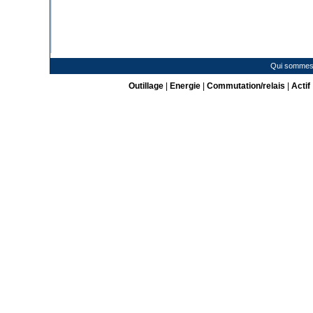
Qui sommes
Outillage
|
Energie
|
Commutation/relais
|
Actif