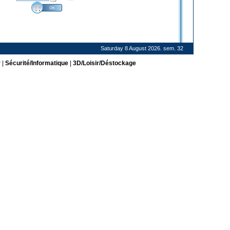
Saturday 8 August 2026. sem. 32
r
|
Sécurité/Informatique
|
3D/Loisir/Déstockage