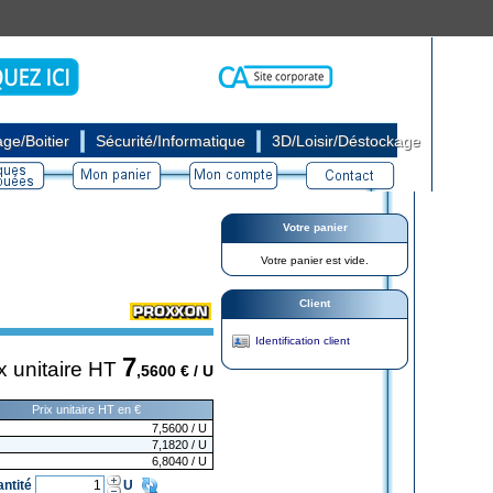
|
|
ge/Boitier
Sécurité/Informatique
3D/Loisir/Déstockage
Votre panier
Votre panier est vide.
Client
Identification client
7
x unitaire HT
,5600
€ / U
Prix unitaire HT en €
7,5600
/ U
7,1820
/ U
6,8040
/ U
antité
U