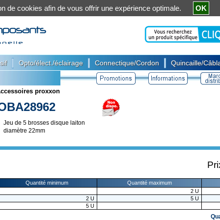
ation de cookies afin de vous offrir une expérience optimale.
OK
|
|
|
sif
Opto/élect./éclairage
Connectique/Cordon
Quincaille/Câbla
ccessoires proxxon
OBA28962
Jeu de 5 brosses disque laiton
diamètre 22mm
Pri
Quantité minimum
Quantité maximum
2
U
2
U
5
U
5
U
Qu