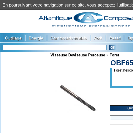
En poursuivant votre navigation sur ce site, vous acceptez l'utilis
|
|
|
|
|
Outillage
Energie
Commutation/relais
Actif
Passif
Op
Visseuse Deviseuse Perceuse
»
Foret
OBF6
Foret helic
Qua