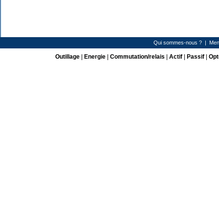
Qui sommes-nous ?
|
Men
Outillage
|
Energie
|
Commutation/relais
|
Actif
|
Passif
|
Opt