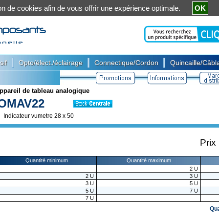
ation de cookies afin de vous offrir une expérience optimale.
OK
|
|
|
sif
Opto/élect./éclairage
Connectique/Cordon
Quincaille/Câbla
ppareil de tableau analogique
OMAV22
Indicateur vumetre 28 x 50
Prix
Quantité minimum
Quantité maximum
2
U
2
U
3
U
3
U
5
U
5
U
7
U
7
U
Qu