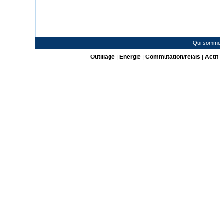
Qui somme
Outillage
|
Energie
|
Commutation/relais
|
Actif