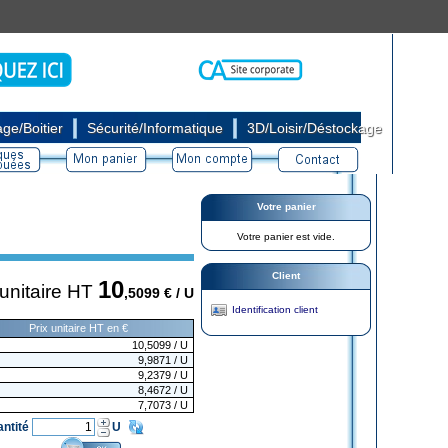
|
|
ge/Boitier
Sécurité/Informatique
3D/Loisir/Déstockage
Votre panier
Votre panier est vide.
Client
10
 unitaire HT
,5099
€ / U
Identification client
Prix unitaire HT en €
10,5099
/ U
9,9871
/ U
9,2379
/ U
8,4672
/ U
7,7073
/ U
antité
U