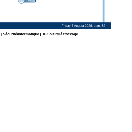
Friday 7 August 2026. sem. 32
r
|
Sécurité/Informatique
|
3D/Loisir/Déstockage