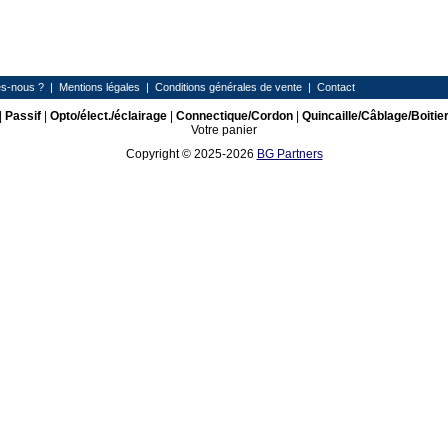
s-nous ?
|
Mentions légales
|
Conditions générales de vente
|
Contact
|
Passif
|
Opto/élect./éclairage
|
Connectique/Cordon
|
Quincaille/Câblage/Boitie
Votre panier
Copyright © 2025-2026
BG Partners