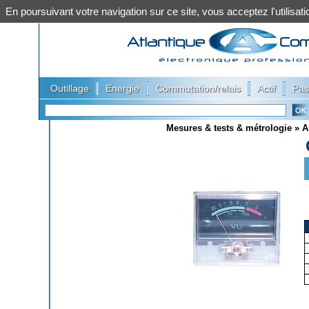
En poursuivant votre navigation sur ce site, vous acceptez l'utilis
|
|
|
|
Outillage
Energie
Commutation/relais
Actif
Pas
Mesures & tests & métrologie
»
A