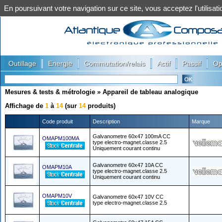
En poursuivant votre navigation sur ce site, vous acceptez l'utilis
|
|
|
|
|
Outillage
Energie
Commutation/relais
Actif
Passif
Op
Mesures & tests & métrologie
»
Appareil de tableau analogique
Affichage de
1
à
14
(sur
14
produits)
Code produit
Description
Marque
Galvanometre 60x47 100mA CC
OMAPM100MA
type electro-magnet.classe 2.5
Uniquement courant continu
Galvanometre 60x47 10A CC
OMAPM10A
type electro-magnet.classe 2.5
Uniquement courant continu
OMAPM10V
Galvanometre 60x47 10V CC
type electro-magnet.classe 2.5