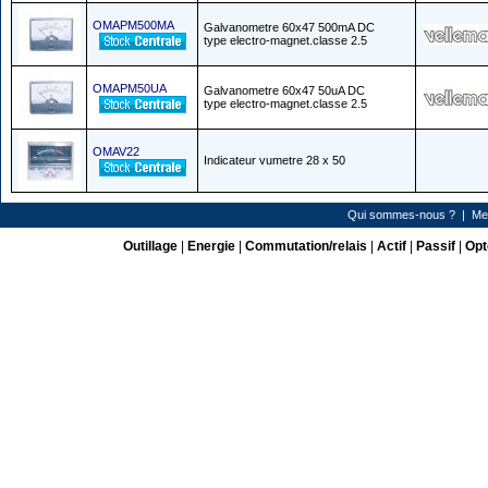
OMAPM500MA
Galvanometre 60x47 500mA DC
type electro-magnet.classe 2.5
OMAPM50UA
Galvanometre 60x47 50uA DC
type electro-magnet.classe 2.5
OMAV22
Indicateur vumetre 28 x 50
Qui sommes-nous ?
|
Me
Outillage
|
Energie
|
Commutation/relais
|
Actif
|
Passif
|
Opt