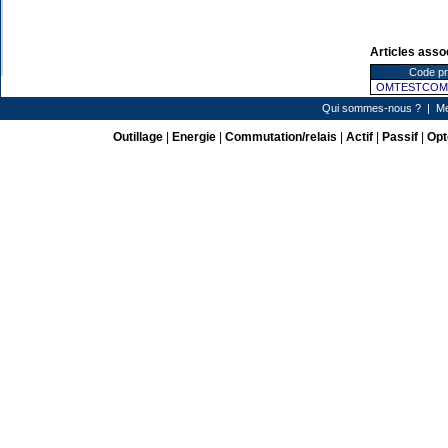
Articles asso
Code pr
OMTESTCOM
Qui sommes-nous ?
|
Me
Outillage
|
Energie
|
Commutation/relais
|
Actif
|
Passif
|
Opt