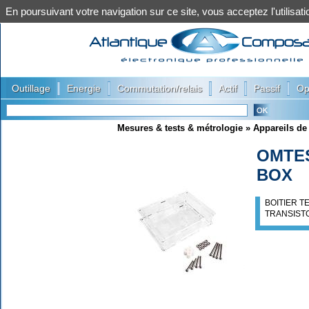
En poursuivant votre navigation sur ce site, vous acceptez l'utilis
|
|
|
|
|
Outillage
Energie
Commutation/relais
Actif
Passif
Op
Mesures & tests & métrologie
»
Appareils de
OMTE
BOX
BOITIER 
TRANSIST