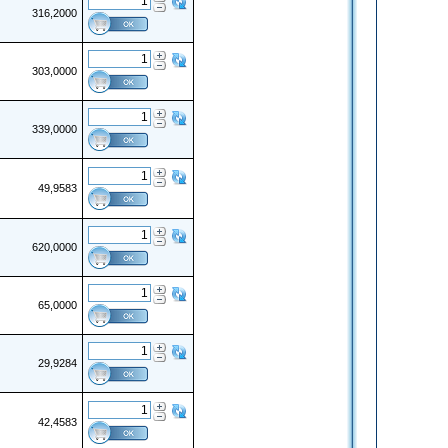
316,2000
303,0000
339,0000
49,9583
620,0000
65,0000
29,9284
42,4583