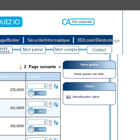
|
|
ge/Boitier
Sécurité/Informatique
3D/Loisir/Déstockage
Votre panier
1
2
Page suivante
»
Votre panier est vide.
 unitaire HT en €
Quantité
Client
225,0000
Identification client
261,0000
265,8000