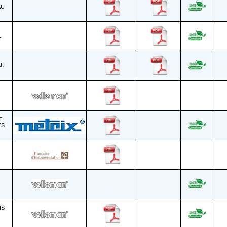
AU
L
AU
E
TS
NS