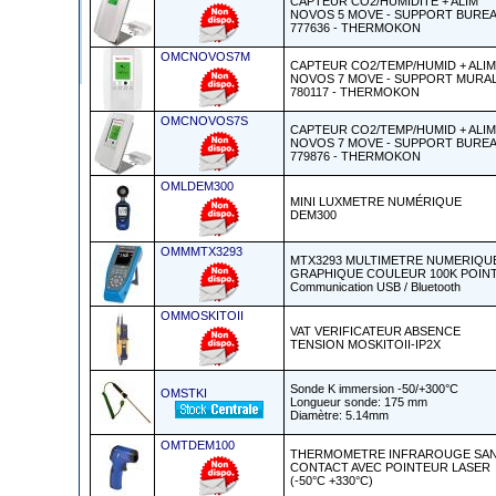
CAPTEUR CO2/HUMIDITE + ALIM
NOVOS 5 MOVE - SUPPORT BURE
777636 - THERMOKON
OMCNOVOS7M
CAPTEUR CO2/TEMP/HUMID + ALIM
NOVOS 7 MOVE - SUPPORT MURA
780117 - THERMOKON
OMCNOVOS7S
CAPTEUR CO2/TEMP/HUMID + ALIM
NOVOS 7 MOVE - SUPPORT BURE
779876 - THERMOKON
OMLDEM300
MINI LUXMETRE NUMÉRIQUE
DEM300
OMMMTX3293
MTX3293 MULTIMETRE NUMERIQU
GRAPHIQUE COULEUR 100K POIN
Communication USB / Bluetooth
OMMOSKITOII
VAT VERIFICATEUR ABSENCE
TENSION MOSKITOII-IP2X
Sonde K immersion -50/+300°C
OMSTKI
Longueur sonde: 175 mm
Diamètre: 5.14mm
OMTDEM100
THERMOMETRE INFRAROUGE SA
CONTACT AVEC POINTEUR LASER
(-50°C +330°C)