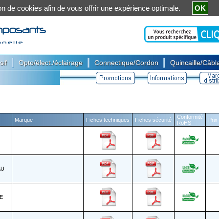
ation de cookies afin de vous offrir une expérience optimale.
OK
|
|
|
sif
Opto/élect./éclairage
Connectique/Cordon
Quincaille/Câbla
Conformité
Marque
Fiches techniques
Fiches sécurité
Prix
RoHS
L
AU
E