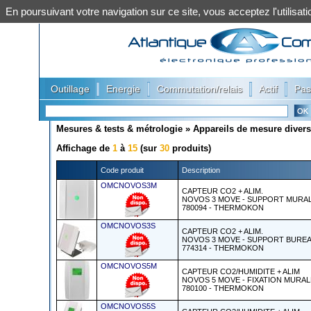
En poursuivant votre navigation sur ce site, vous acceptez l'utilis
|
|
|
|
Outillage
Energie
Commutation/relais
Actif
Pas
Mesures & tests & métrologie
»
Appareils de mesure divers
Affichage de
1
à
15
(sur
30
produits)
Code produit
Description
OMCNOVOS3M
CAPTEUR CO2 + ALIM.
NOVOS 3 MOVE - SUPPORT MURA
780094 - THERMOKON
OMCNOVOS3S
CAPTEUR CO2 + ALIM.
NOVOS 3 MOVE - SUPPORT BURE
774314 - THERMOKON
OMCNOVOS5M
CAPTEUR CO2/HUMIDITE + ALIM
NOVOS 5 MOVE - FIXATION MURAL
780100 - THERMOKON
OMCNOVOS5S