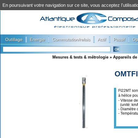
En poursuivant votre navigation sur ce site, vous acceptez l'utilis
|
|
|
|
|
Outillage
Energie
Commutation/relais
Actif
Passif
Op
Mesures & tests & métrologie
»
Appareils de
OMTF
FI22MT so
à hélice po
- Vitesse de
(unité: km/
- Diamètre 
- Températu