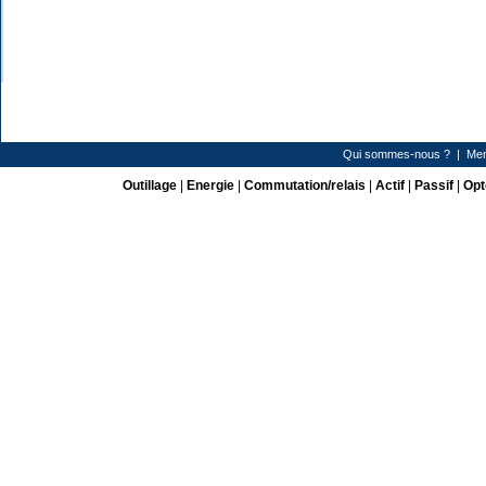
Qui sommes-nous ?
|
Men
Outillage
|
Energie
|
Commutation/relais
|
Actif
|
Passif
|
Opt