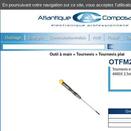
En poursuivant votre navigation sur ce site, vous acceptez l'utilis
|
|
|
|
|
Outillage
Energie
Commutation/relais
Actif
Passif
Op
Outil à main
»
Tournevis
»
Tournevis plat
OTFM2
Tournevis e
4880X 2,5
Qua