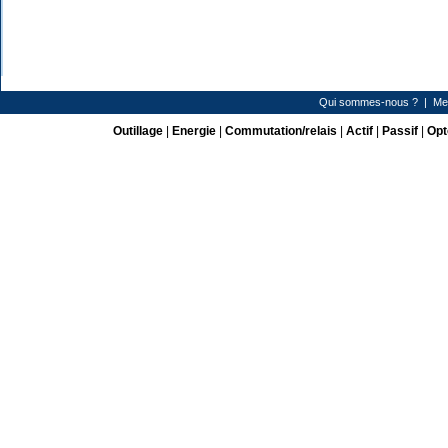
Qui sommes-nous ?
|
Me
Outillage
|
Energie
|
Commutation/relais
|
Actif
|
Passif
|
Opt