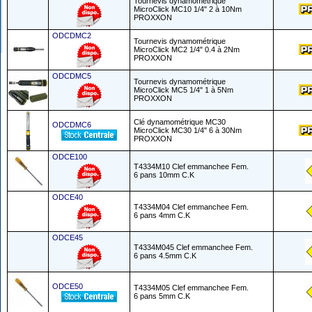
Tournevis dynamométrique
MicroClick MC10 1/4" 2 à 10Nm
PROXXON
ODCDMC2
Tournevis dynamométrique
MicroClick MC2 1/4" 0.4 à 2Nm
PROXXON
ODCDMC5
Tournevis dynamométrique
MicroClick MC5 1/4" 1 à 5Nm
PROXXON
Clé dynamométrique MC30
ODCDMC6
MicroClick MC30 1/4" 6 à 30Nm
PROXXON
ODCE100
T4334M10 Clef emmanchee Fem.
6 pans 10mm C.K
ODCE40
T4334M04 Clef emmanchee Fem.
6 pans 4mm C.K
ODCE45
T4334M045 Clef emmanchee Fem.
6 pans 4.5mm C.K
ODCE50
T4334M05 Clef emmanchee Fem.
6 pans 5mm C.K