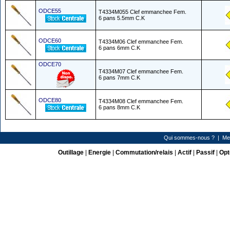
ODCE55
T4334M055 Clef emmanchee Fem.
6 pans 5.5mm C.K
ODCE60
T4334M06 Clef emmanchee Fem.
6 pans 6mm C.K
ODCE70
T4334M07 Clef emmanchee Fem.
6 pans 7mm C.K
ODCE80
T4334M08 Clef emmanchee Fem.
6 pans 8mm C.K
Qui sommes-nous ?
|
Me
Outillage
|
Energie
|
Commutation/relais
|
Actif
|
Passif
|
Opt