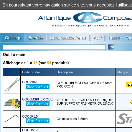
En poursuivant votre navigation sur ce site, vous acceptez l'utilis
|
|
|
|
|
Outillage
Energie
Commutation/relais
Actif
Passif
Op
Outil à main
Affichage de
1
à
15
(sur
84
produits)
Code produit
Description
Marque
ODC23828
CLE DOUBLE A FOURCHE 5 x 5.5mm
PROXXON
ODC6MSPHERIQUE
JEU DE 10 CLES ALLEN SPHERIQUE
SUR SUPPORT PAS METRIQUES C.K
ODC6P1.5
Cle male pans 1,5mm
ODCDMC10