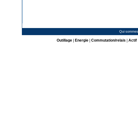
Qui sommes
Outillage
|
Energie
|
Commutation/relais
|
Actif