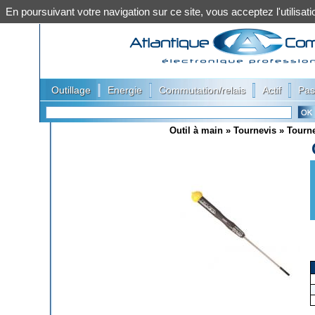
En poursuivant votre navigation sur ce site, vous acceptez l'utilis
|
|
|
|
Outillage
Energie
Commutation/relais
Actif
Pas
Outil à main
»
Tournevis
»
Tourne