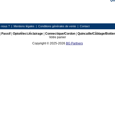
Qu
-nous ?
|
Mentions légales
|
Conditions générales de vente
|
Contact
|
Passif
|
Opto/élect./éclairage
|
Connectique/Cordon
|
Quincaille/Câblage/Boitie
Votre panier
Copyright © 2025-2026
BG Partners