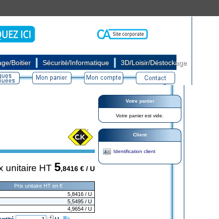
|
|
ge/Boitier
Sécurité/Informatique
3D/Loisir/Déstockage
Votre panier
Votre panier est vide.
Client
Identification client
5
x unitaire HT
,8416
€ / U
Prix unitaire HT en €
5,8416
/ U
5,5495
/ U
4,9654
/ U