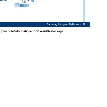
antité
U
Saturday 8 August 2026. sem. 32
r
|
Sécurité/Informatique
|
3D/Loisir/Déstockage