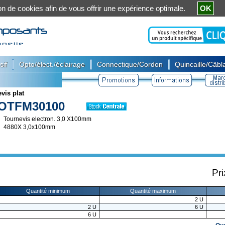
ation de cookies afin de vous offrir une expérience optimale.
OK
|
|
|
sif
Opto/élect./éclairage
Connectique/Cordon
Quincaille/Câbla
vis plat
OTFM30100
Tournevis electron. 3,0 X100mm
4880X 3,0x100mm
Pri
Quantité minimum
Quantité maximum
2
U
2
U
6
U
6
U