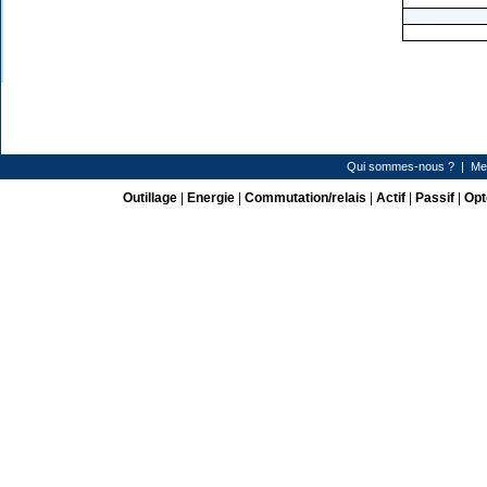
Qui sommes-nous ?
|
Me
Outillage
|
Energie
|
Commutation/relais
|
Actif
|
Passif
|
Opt