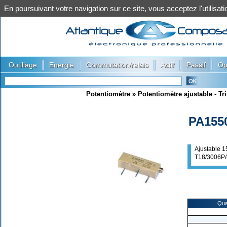
En poursuivant votre navigation sur ce site, vous acceptez l'utilis
|
|
|
|
|
Outillage
Energie
Commutation/relais
Actif
Passif
Op
Potentiomètre
»
Potentiomètre ajustable - T
PA155
Ajustable 
T18/3006P
Qua