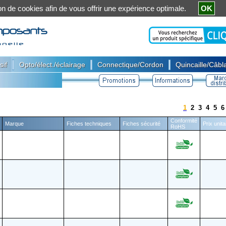
ation de cookies afin de vous offrir une expérience optimale.
OK
|
|
|
sif
Opto/élect./éclairage
Connectique/Cordon
Quincaille/Câbla
1
2
3
4
5
6
Conformité
Marque
Fiches techniques
Fiches sécurité
Prix unit
RoHS