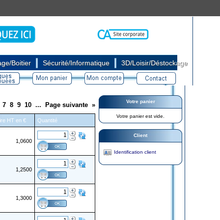
|
|
ge/Boitier
Sécurité/Informatique
3D/Loisir/Déstockage
Votre panier
7
8
9
10
...
Page suivante
»
Votre panier est vide.
aire HT en €
Quantité
Client
1,0600
Identification client
1,2500
1,3000