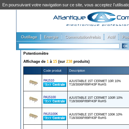
En poursuivant votre navigation sur ce site, vous acceptez l'utilis
|
|
|
|
Outillage
Energie
Commutation/relais
Actif
Pas
Potentiomètre
Affichage de
1
à
15
(sur
238
produits)
Code produit
Description
PA1510
AJUSTABLE 15T CERMET 10R 10%
T18/3006P/89P/43P RoHS
PA15100
AJUSTABLE 15T CERMET 100R 10%
T18/3006P/89P/43P RoHS
PA15100K
AJUSTABLE 15T CERMET 100K 10%
T18/3006P/89P/43P RoHS