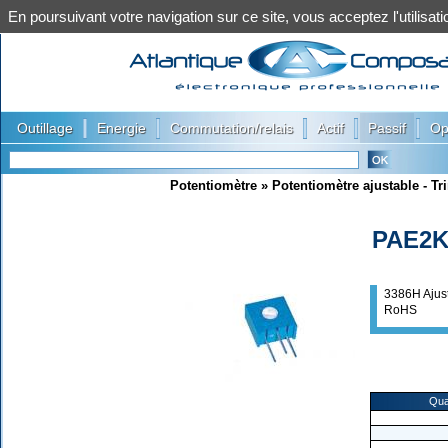
En poursuivant votre navigation sur ce site, vous acceptez l'utilis
|
|
|
|
|
Outillage
Energie
Commutation/relais
Actif
Passif
Op
Potentiomètre
»
Potentiomètre ajustable - T
PAE2
3386H Ajust
RoHS
Qua