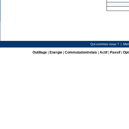
Qui sommes-nous ?
|
Men
Outillage
|
Energie
|
Commutation/relais
|
Actif
|
Passif
|
Opt