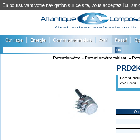
En poursuivant votre navigation sur ce site, vous acceptez l'utilis
|
|
|
|
|
Outillage
Energie
Commutation/relais
Actif
Passif
Op
Potentiomètre
»
Potentiomètre tableau
»
Pot
PRD2
Potent. dou
Axe:6mm
Qua