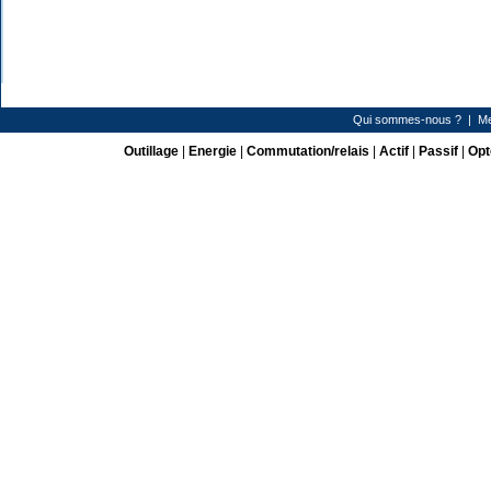
Qui sommes-nous ?
|
Me
Outillage
|
Energie
|
Commutation/relais
|
Actif
|
Passif
|
Opt