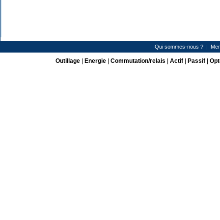
Qui sommes-nous ?
|
Men
Outillage
|
Energie
|
Commutation/relais
|
Actif
|
Passif
|
Opt