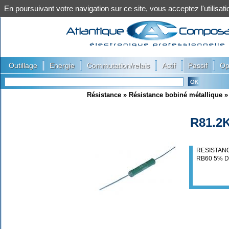
En poursuivant votre navigation sur ce site, vous acceptez l'utilis
|
|
|
|
|
Outillage
Energie
Commutation/relais
Actif
Passif
Op
Résistance
»
Résistance bobiné métallique
R81.2
RESISTANC
RB60 5% D: