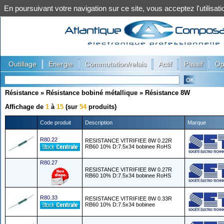
En poursuivant votre navigation sur ce site, vous acceptez l'utilis
|
|
|
|
|
Outillage
Energie
Commutation/relais
Actif
Passif
Op
Résistance
»
Résistance bobiné métallique
»
Résistance 8W
Affichage de
1
à
15
(sur
54
produits)
Code produit
Description
Marque
R80.22
RESISTANCE VITRIFIEE 8W 0.22R
RB60 10% D:7.5x34 bobinee RoHS
R80.27
RESISTANCE VITRIFIEE 8W 0.27R
RB60 10% D:7.5x34 bobinee RoHS
R80.33
RESISTANCE VITRIFIEE 8W 0.33R
RB60 10% D:7.5x34 bobinee