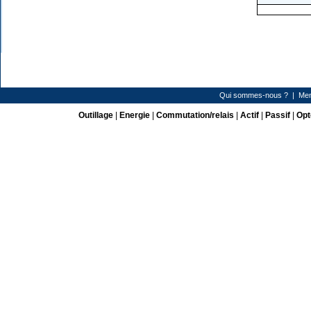
Qui sommes-nous ?
|
Men
Outillage
|
Energie
|
Commutation/relais
|
Actif
|
Passif
|
Opt