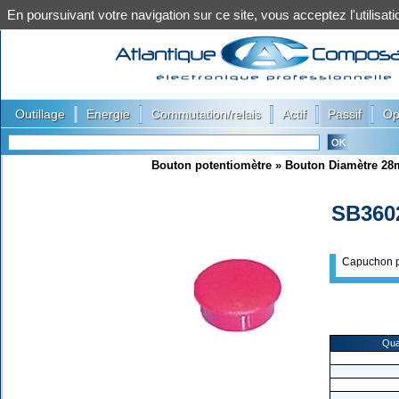
En poursuivant votre navigation sur ce site, vous acceptez l'utilis
|
|
|
|
|
Outillage
Energie
Commutation/relais
Actif
Passif
Op
Bouton potentiomètre
»
Bouton Diamètre 2
SB360
Capuchon p
Qua