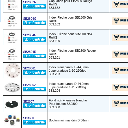
Capuchon pour SB2800 Rouge
SB2802R
RoHS
333.662
Index Flèche pour SB2800 Gris
SB2804G
RoHS
333.102
Index Flèche pour SB2800 Noir
SB2804N
RoHS
333.100
Index Flèche pour SB2800 Rouge
SB2804R
RoHS
333.101
Index transparent D:44,0mm
SB28061
Jupe graduee 1-10 270deg
333.203
Index transparent D:44,0mm
SB28062
Jupe graduee 1-11 270deg
333.204
Fond noir + fenetre blanche
SB2807
Pour bouton SB2800
333.300
SB3600
Bouton noir mandrin D:36mm