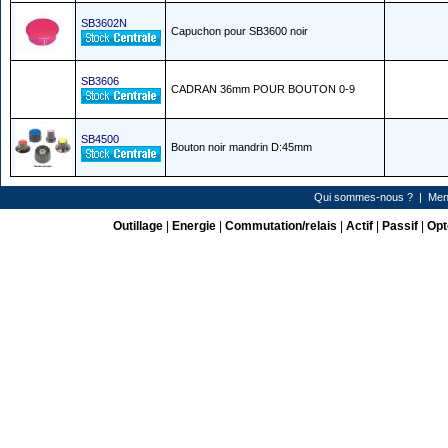
SB3602N
Capuchon pour SB3600 noir
SB3606
CADRAN 36mm POUR BOUTON 0-9
SB4500
Bouton noir mandrin D:45mm
Qui sommes-nous ?
|
Men
Outillage
|
Energie
|
Commutation/relais
|
Actif
|
Passif
|
Opt