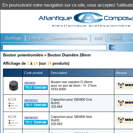
En poursuivant votre navigation sur ce site, vous acceptez l'utilis
|
|
|
|
|
Outillage
Energie
Commutation/relais
Actif
Passif
Op
Bouton potentiomètre
»
Bouton Diamètre 28mm
Affichage de
1
à
14
(sur
14
produits)
Code produit
Description
Marque
Bouton noir mandrin D:28mm
SB2800
pour un axe de 6mm - H: 17mm
4333.6000
Capuchon pour SB2800 Gris
SB2802G
RoHS
333.664
Capuchon pour SB2800 Noir
SB2802N
RoHS
333.663