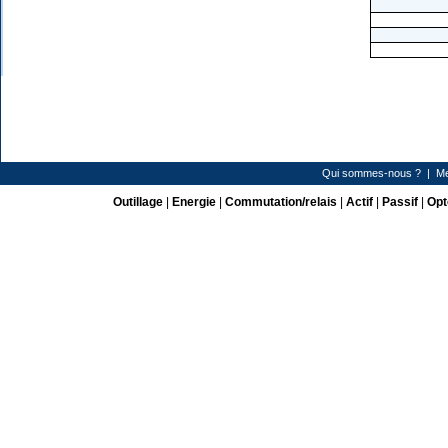
Qui sommes-nous ?
|
Me
Outillage
|
Energie
|
Commutation/relais
|
Actif
|
Passif
|
Opt