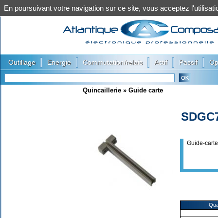
En poursuivant votre navigation sur ce site, vous acceptez l'utilis
|
|
|
|
|
Outillage
Energie
Commutation/relais
Actif
Passif
Op
Quincaillerie
»
Guide carte
SDGC
Guide-cart
Qua