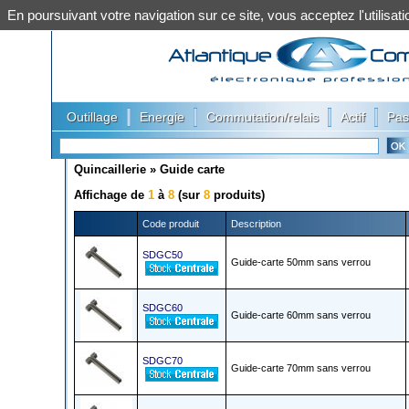
En poursuivant votre navigation sur ce site, vous acceptez l'utilis
|
|
|
|
Outillage
Energie
Commutation/relais
Actif
Pas
Quincaillerie
»
Guide carte
Affichage de
1
à
8
(sur
8
produits)
Code produit
Description
SDGC50
Guide-carte 50mm sans verrou
SDGC60
Guide-carte 60mm sans verrou
SDGC70
Guide-carte 70mm sans verrou