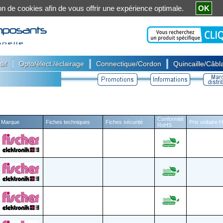
ation de cookies afin de vous offrir une expérience optimale.
OK
|
|
|
sif
Opto/élect./éclairage
Connectique/Cordon
Quincaille/Câbla
Conformité
Marque
Fiches techniques
Fiches sécurité
Prix unitaire 
RoHS