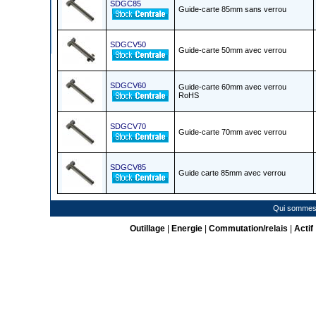
SDGC85
Guide-carte 85mm sans verrou
SDGCV50
Guide-carte 50mm avec verrou
SDGCV60
Guide-carte 60mm avec verrou
RoHS
SDGCV70
Guide-carte 70mm avec verrou
SDGCV85
Guide carte 85mm avec verrou
Qui sommes
Outillage
|
Energie
|
Commutation/relais
|
Actif