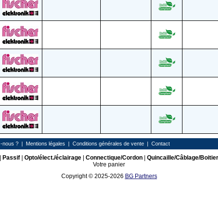
-nous ?
|
Mentions légales
|
Conditions générales de vente
|
Contact
|
Passif
|
Opto/élect./éclairage
|
Connectique/Cordon
|
Quincaille/Câblage/Boitie
Votre panier
Copyright © 2025-2026
BG Partners