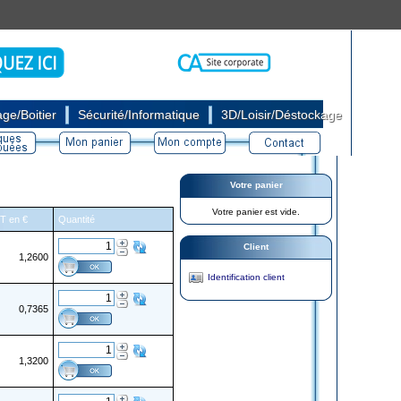
|
|
ge/Boitier
Sécurité/Informatique
3D/Loisir/Déstockage
Votre panier
Votre panier est vide.
HT en €
Quantité
Client
1,2600
Identification client
0,7365
1,3200