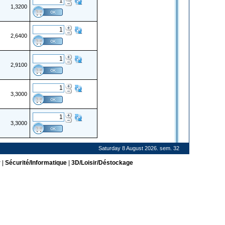
1,3200
2,6400
2,9100
3,3000
3,3000
Saturday 8 August 2026. sem. 32
r
|
Sécurité/Informatique
|
3D/Loisir/Déstockage