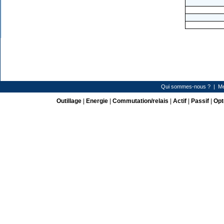
Qui sommes-nous ?
|
Me
Outillage
|
Energie
|
Commutation/relais
|
Actif
|
Passif
|
Opt