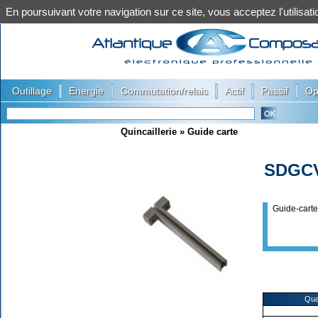
En poursuivant votre navigation sur ce site, vous acceptez l'utilis
|
|
|
|
|
Outillage
Energie
Commutation/relais
Actif
Passif
Op
Quincaillerie
»
Guide carte
SDGC
Guide-cart
Qua