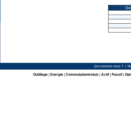
Qua
Qui sommes-nous ?
|
Me
Outillage
|
Energie
|
Commutation/relais
|
Actif
|
Passif
|
Opt