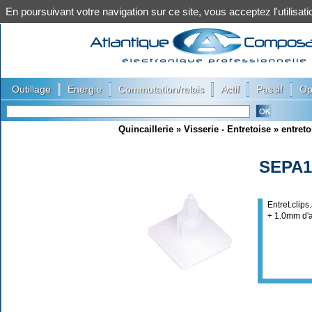
En poursuivant votre navigation sur ce site, vous acceptez l'utilis
|
|
|
|
|
Outillage
Energie
Commutation/relais
Actif
Passif
Op
Quincaillerie
»
Visserie - Entretoise
»
entreto
SEPA1
Entret.clips
+ 1.0mm d'a