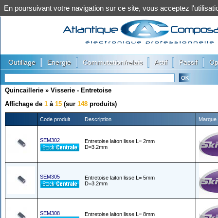
En poursuivant votre navigation sur ce site, vous acceptez l'utilis
|
|
|
|
|
Outillage
Energie
Commutation/relais
Actif
Passif
Op
Quincaillerie
»
Visserie - Entretoise
Affichage de
1
à
15
(sur
148
produits)
Code produit
Description
Marque
SEM302
Entretoise laiton lisse L= 2mm
D=3.2mm
SEM305
Entretoise laiton lisse L= 5mm
D=3.2mm
SEM308
Entretoise laiton lisse L= 8mm