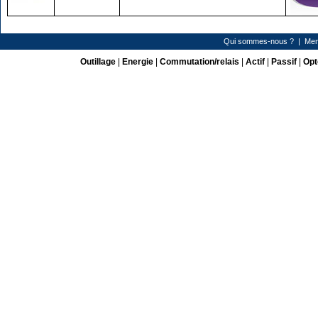
Qui sommes-nous ?
|
Men
Outillage
|
Energie
|
Commutation/relais
|
Actif
|
Passif
|
Opt