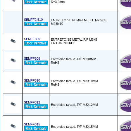
D=3.2mm
SEMFF2.510
ENTRETOISE FEM/FEMELLE M2.5x10
M2.5x10
SEMFF305
ENTRETOISE METAL F/F M3x5
LAITON NICKLE
SEMFF308
Entretoise taraud. F/F M3X8MM
RoHS
SEMFF310
Entretoise taraud. F/F M3X10MM
RoHS
SEMFF312
Entretoise taraud. F/F M3X12MM
SEMFF315
Entretoise taraud. F/F M3X15MM