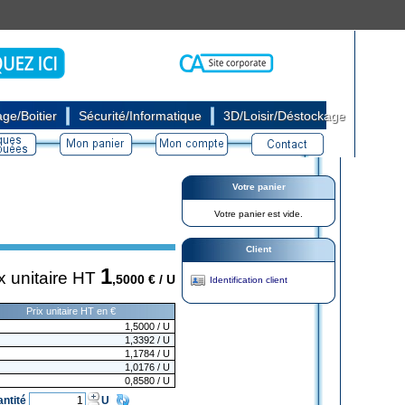
|
|
ge/Boitier
Sécurité/Informatique
3D/Loisir/Déstockage
Votre panier
Votre panier est vide.
Client
1
x unitaire HT
,5000
€ / U
Identification client
Prix unitaire HT en €
1,5000
/ U
1,3392
/ U
1,1784
/ U
1,0176
/ U
0,8580
/ U
antité
U