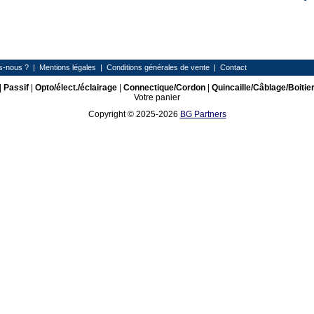
s-nous ?
|
Mentions légales
|
Conditions générales de vente
|
Contact
|
Passif
|
Opto/élect./éclairage
|
Connectique/Cordon
|
Quincaille/Câblage/Boitie
Votre panier
Copyright © 2025-2026
BG Partners