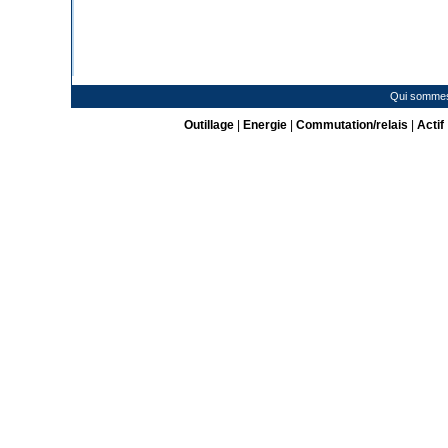
Qui somme
Outillage
|
Energie
|
Commutation/relais
|
Actif