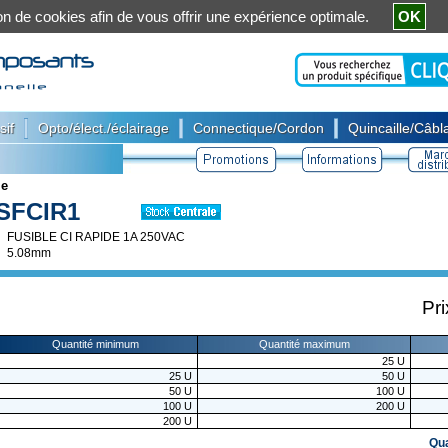
ation de cookies afin de vous offrir une expérience optimale.
OK
|
|
|
sif
Opto/élect./éclairage
Connectique/Cordon
Quincaille/Câbla
 e
SFCIR1
FUSIBLE CI RAPIDE 1A 250VAC
5.08mm
Pri
Quantité minimum
Quantité maximum
25
U
25
U
50
U
50
U
100
U
100
U
200
U
200
U
Qu