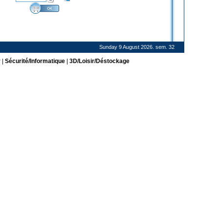
Sunday 9 August 2026. sem. 32
r
|
Sécurité/Informatique
|
3D/Loisir/Déstockage