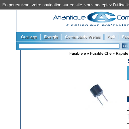
En poursuivant votre navigation sur ce site, vous acceptez l'utilis
|
|
|
|
Outillage
Energie
Commutation/relais
Actif
Pas
Fusible e
»
Fusible CI e
»
Rapide