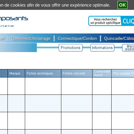
ation de cookies afin de vous offrir une expérience optimale.
OK
|
|
|
sif
Opto/élect./éclairage
Connectique/Cordon
Quincaille/Câbla
Conformité
Marque
Fiches techniques
Fiches sécurité
Prix unitaire 
RoHS