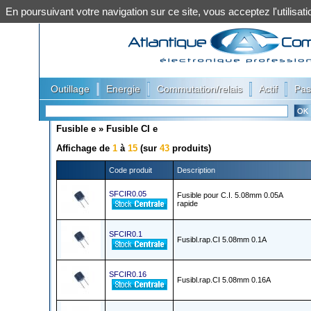
En poursuivant votre navigation sur ce site, vous acceptez l'utilis
|
|
|
|
Outillage
Energie
Commutation/relais
Actif
Pas
Fusible e
»
Fusible CI e
Affichage de
1
à
15
(sur
43
produits)
Code produit
Description
SFCIR0.05
Fusible pour C.I. 5.08mm 0.05A
rapide
SFCIR0.1
Fusibl.rap.CI 5.08mm 0.1A
SFCIR0.16
Fusibl.rap.CI 5.08mm 0.16A