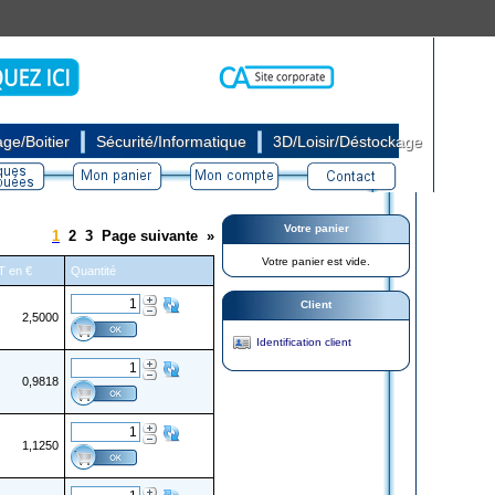
|
|
ge/Boitier
Sécurité/Informatique
3D/Loisir/Déstockage
Votre panier
1
2
3
Page suivante
»
Votre panier est vide.
HT en €
Quantité
Client
2,5000
Identification client
0,9818
1,1250