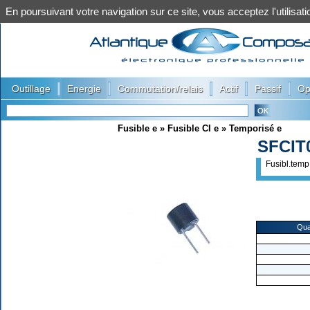
En poursuivant votre navigation sur ce site, vous acceptez l'utilis
|
|
|
|
|
Outillage
Energie
Commutation/relais
Actif
Passif
Op
Fusible e
»
Fusible CI e
»
Temporisé e
SFCIT
Fusibl.tem
Qua