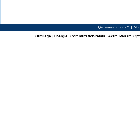
Qui sommes-nous ?
|
Men
Outillage
|
Energie
|
Commutation/relais
|
Actif
|
Passif
|
Opt