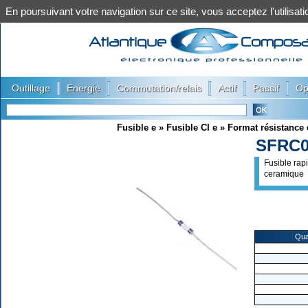
En poursuivant votre navigation sur ce site, vous acceptez l'utilis
|
|
|
|
|
Outillage
Energie
Commutation/relais
Actif
Passif
Op
Fusible e
»
Fusible CI e
»
Format résistance 
SFRC0
Fusible ra
ceramique
Qua