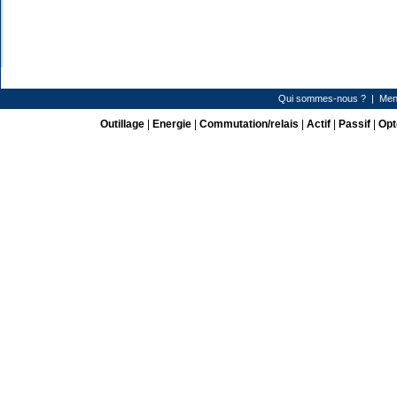
Qui sommes-nous ?
|
Men
Outillage
|
Energie
|
Commutation/relais
|
Actif
|
Passif
|
Opt