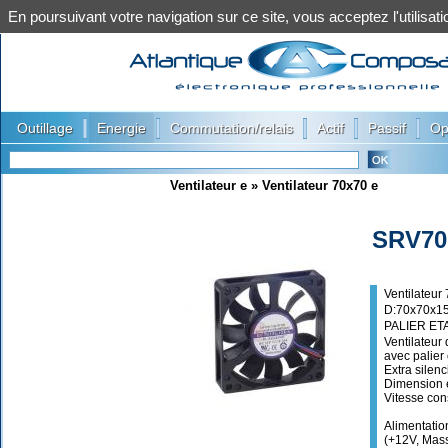
En poursuivant votre navigation sur ce site, vous acceptez l'utilis
|
|
|
|
|
Outillage
Energie
Commutation/relais
Actif
Passif
Op
Ventilateur e
»
Ventilateur 70x70 e
SRV70
Ventilateur
D:70x70x15
PALIER ET
Ventilateur
avec palier 
Extra silen
Dimension 
Vitesse con
Alimentatio
(+12V, Mass