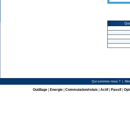
Qua
Qui sommes-nous ?
|
Men
Outillage
|
Energie
|
Commutation/relais
|
Actif
|
Passif
|
Opt