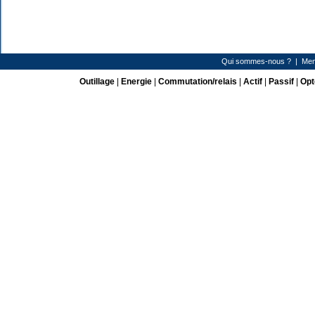
Qui sommes-nous ?
|
Men
Outillage
|
Energie
|
Commutation/relais
|
Actif
|
Passif
|
Opt