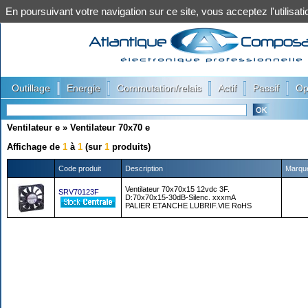
En poursuivant votre navigation sur ce site, vous acceptez l'utilis
|
|
|
|
|
Outillage
Energie
Commutation/relais
Actif
Passif
Op
Ventilateur e
»
Ventilateur 70x70 e
Affichage de
1
à
1
(sur
1
produits)
Code produit
Description
Marqu
Ventilateur 70x70x15 12vdc 3F.
SRV70123F
D:70x70x15-30dB-Silenc. xxxmA
PALIER ETANCHE LUBRIF.VIE RoHS