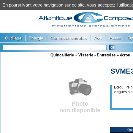
En poursuivant votre navigation sur ce site, vous acceptez l'utilis
|
|
|
|
|
Outillage
Energie
Commutation/relais
Actif
Passif
Op
Quincaillerie
»
Visserie - Entretoise
»
écrou
SVME
Ecrou Frein
zingues bl
Qua