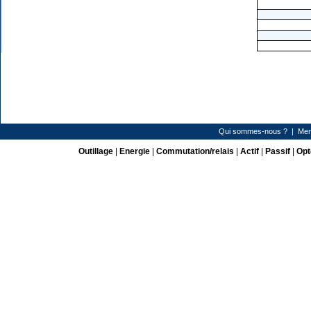
Qui sommes-nous ?
|
Men
Outillage
|
Energie
|
Commutation/relais
|
Actif
|
Passif
|
Opt