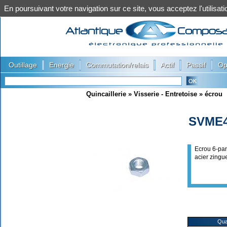
En poursuivant votre navigation sur ce site, vous acceptez l'utilis
|
|
|
|
|
Outillage
Energie
Commutation/relais
Actif
Passif
Op
Quincaillerie
»
Visserie - Entretoise
»
écrou
SVME
Ecrou 6-pa
acier zingu
Qua