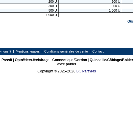
200
U
300
U
300
U
500
U
500
U
1 000
U
1 000
U
Qu
-nous ?
|
Mentions légales
|
Conditions générales de vente
|
Contact
|
Passif
|
Opto/élect./éclairage
|
Connectique/Cordon
|
Quincaille/Câblage/Boitie
Votre panier
Copyright © 2025-2026
BG Partners