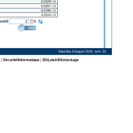
0,0329
/ U
0,0257
/ U
0,0186
/ U
0,0114
/ U
antité
U
Saturday 8 August 2026. sem. 32
r
|
Sécurité/Informatique
|
3D/Loisir/Déstockage