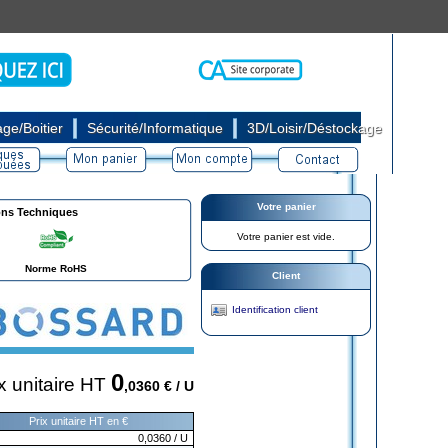
|
|
ge/Boitier
Sécurité/Informatique
3D/Loisir/Déstockage
Votre panier
ons Techniques
Votre panier est vide.
Norme RoHS
Client
Identification client
0
x unitaire HT
,0360
€ / U
Prix unitaire HT en €
0,0360
/ U