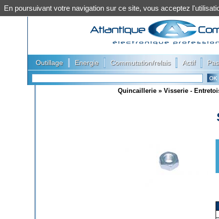
En poursuivant votre navigation sur ce site, vous acceptez l'utilis
|
|
|
|
Outillage
Energie
Commutation/relais
Actif
Pas
Quincaillerie
»
Visserie - Entreto