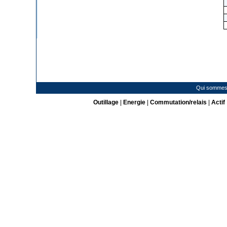
Qui sommes
Outillage
|
Energie
|
Commutation/relais
|
Actif