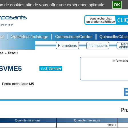
ation de cookies afin de vous offrir une expérience optimale.
OK
|
|
|
sif
Opto/élect./éclairage
Connectique/Cordon
Quincaille/Câbla
ise
»
écrou
Informati
SVME5
Ecrou metallique M5
Pri
Quantité minimum
Quantité maximum
200
U