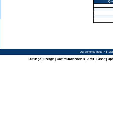
Qua
Qui sommes-nous ?
|
Men
Outillage
|
Energie
|
Commutation/relais
|
Actif
|
Passif
|
Opt