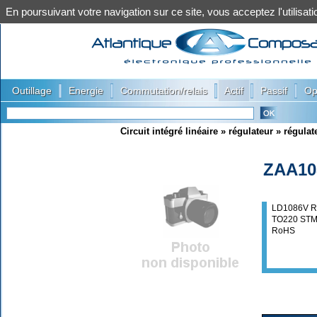
En poursuivant votre navigation sur ce site, vous acceptez l'utilis
|
|
|
|
|
Outillage
Energie
Commutation/relais
Actif
Passif
Op
Circuit intégré linéaire
»
régulateur
»
régulat
ZAA10
LD1086V 
TO220 ST
RoHS