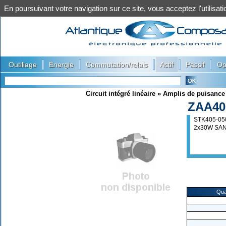
En poursuivant votre navigation sur ce site, vous acceptez l'utilis
|
|
|
|
|
Outillage
Energie
Commutation/relais
Actif
Passif
Op
Circuit intégré linéaire
»
Amplis de puisance
ZAA40
STK405-05
2x30W SA
Qua