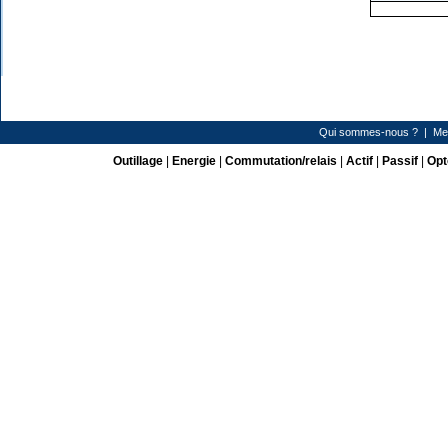
Qui sommes-nous ?
|
Me
Outillage
|
Energie
|
Commutation/relais
|
Actif
|
Passif
|
Opt