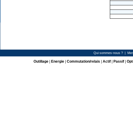
Qui sommes-nous ?
|
Men
Outillage
|
Energie
|
Commutation/relais
|
Actif
|
Passif
|
Opt