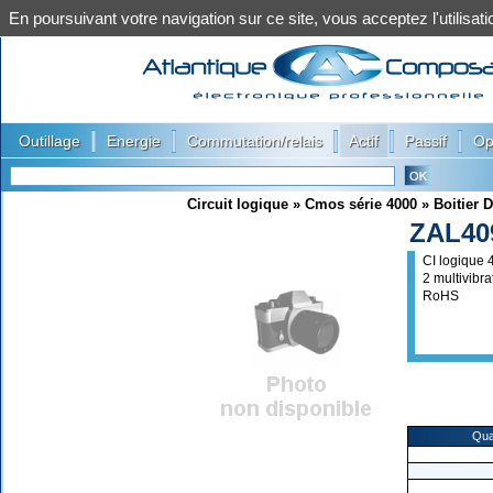
En poursuivant votre navigation sur ce site, vous acceptez l'utilis
|
|
|
|
|
Outillage
Energie
Commutation/relais
Actif
Passif
Op
Circuit logique
»
Cmos série 4000
»
Boitier D
ZAL40
CI logique
2 multivibr
RoHS
Qua