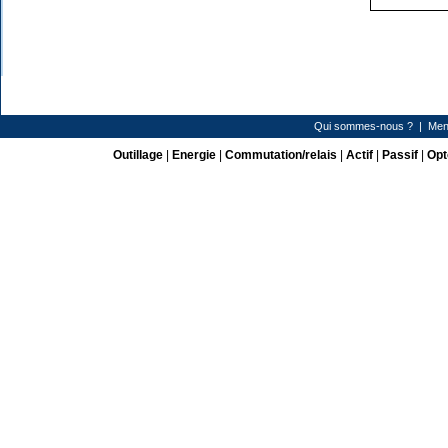
Qui sommes-nous ?
|
Men
Outillage
|
Energie
|
Commutation/relais
|
Actif
|
Passif
|
Opt