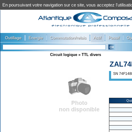
En poursuivant votre navigation sur ce site, vous acceptez l'utilis
|
|
|
|
|
Outillage
Energie
Commutation/relais
Actif
Passif
Op
Circuit logique
»
TTL divers
ZAL74
SN 74F148
Qua