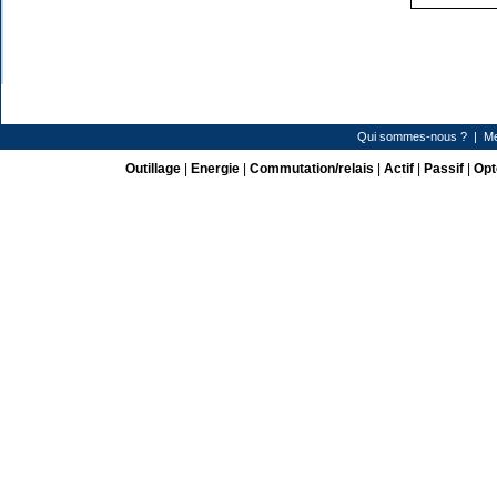
Qui sommes-nous ?
|
Me
Outillage
|
Energie
|
Commutation/relais
|
Actif
|
Passif
|
Opt