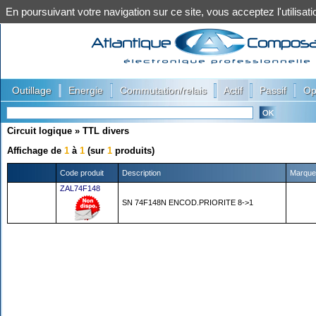
En poursuivant votre navigation sur ce site, vous acceptez l'utilis
|
|
|
|
|
Outillage
Energie
Commutation/relais
Actif
Passif
Op
Circuit logique
»
TTL divers
Affichage de
1
à
1
(sur
1
produits)
Code produit
Description
Marque
ZAL74F148
SN 74F148N ENCOD.PRIORITE 8->1