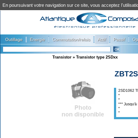
En poursuivant votre navigation sur ce site, vous acceptez l'utilis
|
|
|
|
|
Outillage
Energie
Commutation/relais
Actif
Passif
Op
Transistor
»
Transistor type 2SDxx
ZBT2S
2SD1062 
*
*
*** Jusqu'à 
*
*