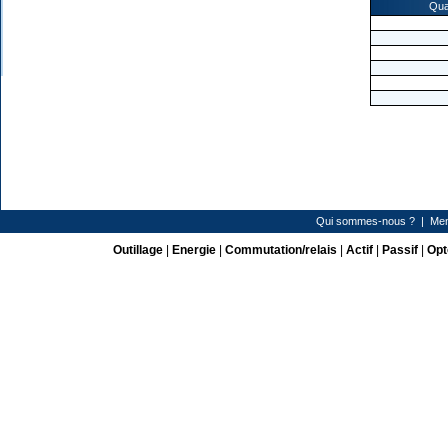
Qua
Qui sommes-nous ?
|
Men
Outillage
|
Energie
|
Commutation/relais
|
Actif
|
Passif
|
Opt