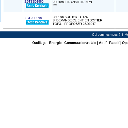
ZBT2SD1880
2SD1880 TRANSITOR NPN
****
2SD998 BOITIER TO126
ZBT2SD998
SI DEMANDE CLIENT EN BOITIER
TOP3... PROPOSER 2SD1047
Qui sommes-nous ?
|
Me
Outillage
|
Energie
|
Commutation/relais
|
Actif
|
Passif
|
Opt