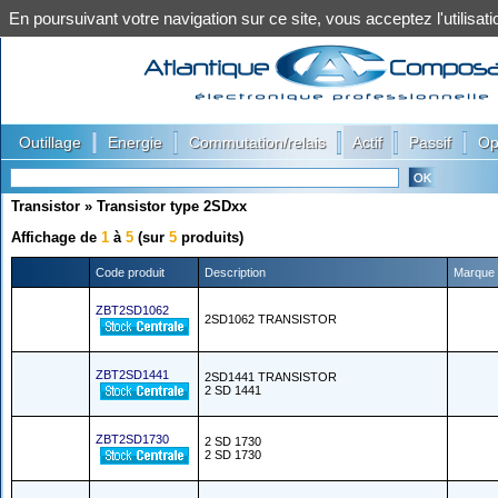
En poursuivant votre navigation sur ce site, vous acceptez l'utilis
|
|
|
|
|
Outillage
Energie
Commutation/relais
Actif
Passif
Op
Transistor
»
Transistor type 2SDxx
Affichage de
1
à
5
(sur
5
produits)
Code produit
Description
Marque
ZBT2SD1062
2SD1062 TRANSISTOR
ZBT2SD1441
2SD1441 TRANSISTOR
2 SD 1441
ZBT2SD1730
2 SD 1730
2 SD 1730