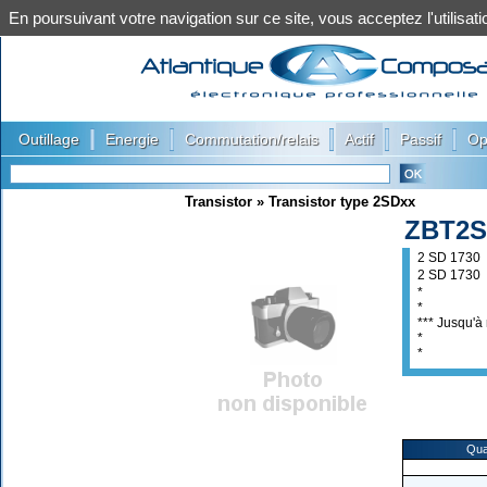
En poursuivant votre navigation sur ce site, vous acceptez l'utilis
|
|
|
|
|
Outillage
Energie
Commutation/relais
Actif
Passif
Op
Transistor
»
Transistor type 2SDxx
ZBT2S
2 SD 1730
2 SD 1730
*
*
*** Jusqu'à 
*
*
Qua