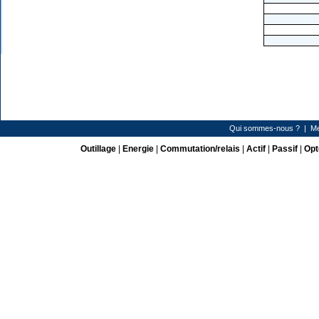
Qui sommes-nous ?
|
Me
Outillage
|
Energie
|
Commutation/relais
|
Actif
|
Passif
|
Opt