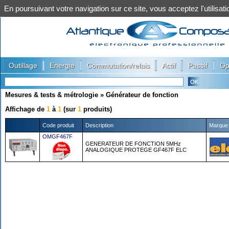
En poursuivant votre navigation sur ce site, vous acceptez l'utilis
|
|
|
|
|
Outillage
Energie
Commutation/relais
Actif
Passif
Op
Mesures & tests & métrologie
»
Générateur de fonction
Affichage de
1
à
1
(sur
1
produits)
Code produit
Description
Marque
OMGF467F
GENERATEUR DE FONCTION 5MHz
ANALOGIQUE PROTEGE GF467F ELC