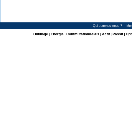
Qui sommes-nous ?
|
Men
Outillage
|
Energie
|
Commutation/relais
|
Actif
|
Passif
|
Opt