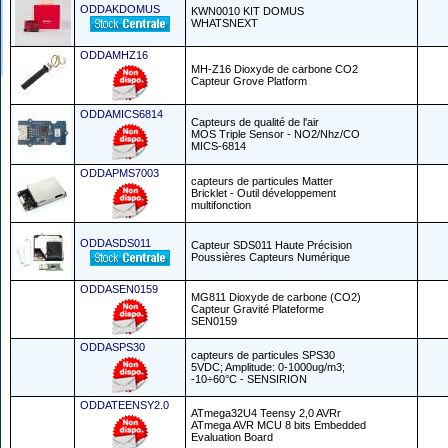
ODDAKDOMUS
KWN0010 KIT DOMUS
WHATSNEXT
ODDAMHZ16
MH-Z16 Dioxyde de carbone CO2
Capteur Grove Platform
ODDAMICS6814
Capteurs de qualité de l'air
MOS Triple Sensor - NO2/Nhz/CO
MICS-6814
ODDAPMS7003
capteurs de particules Matter
Bricklet - Outil développement
multifonction
ODDASDS011
Capteur SDS011 Haute Précision
Poussières Capteurs Numérique
ODDASEN0159
MG811 Dioxyde de carbone (CO2)
Capteur Gravité Plateforme
SEN0159
ODDASPS30
capteurs de particules SPS30
5VDC; Amplitude: 0-1000ug/m3;
-10÷60°C - SENSIRION
ODDATEENSY2.0
ATmega32U4 Teensy 2,0 AVRr
ATmega AVR MCU 8 bits Embedded
Evaluation Board