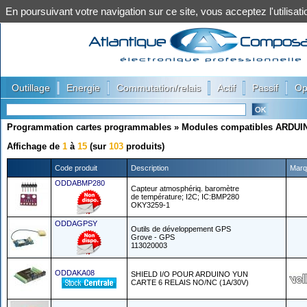
En poursuivant votre navigation sur ce site, vous acceptez l'utilis
|
|
|
|
|
Outillage
Energie
Commutation/relais
Actif
Passif
Op
Programmation cartes programmables
»
Modules compatibles ARDUI
Affichage de
1
à
15
(sur
103
produits)
Code produit
Description
Marq
ODDABMP280
Capteur atmosphériq. baromètre
de température; I2C; IC:BMP280
OKY3259-1
ODDAGPSY
Outils de développement GPS
Grove - GPS
113020003
ODDAKA08
SHIELD I/O POUR ARDUINO YUN
CARTE 6 RELAIS NO/NC (1A/30V)