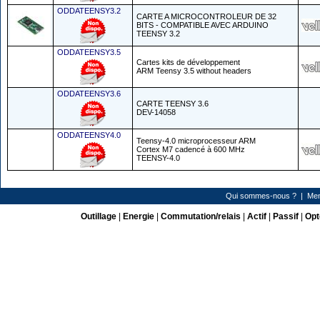
ODDATEENSY3.2
CARTE A MICROCONTROLEUR DE 32
BITS - COMPATIBLE AVEC ARDUINO
TEENSY 3.2
ODDATEENSY3.5
Cartes kits de développement
ARM Teensy 3.5 without headers
ODDATEENSY3.6
CARTE TEENSY 3.6
DEV-14058
ODDATEENSY4.0
Teensy-4.0 microprocesseur ARM
Cortex M7 cadencé à 600 MHz
TEENSY-4.0
Qui sommes-nous ?
|
Men
Outillage
|
Energie
|
Commutation/relais
|
Actif
|
Passif
|
Opt